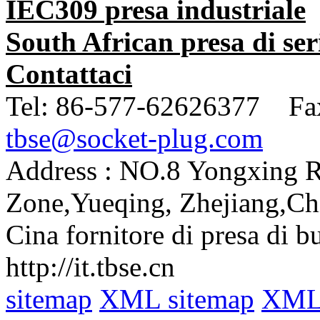
IEC309 presa industriale
South African presa di ser
Contattaci
Tel:
86-577-62626377 Fa
tbse@socket-plug.com
Address :
NO.8 Yongxing Rd
Zone,Yueqing, Zhejiang,Ch
Cina fornitore di presa di b
http://it.tbse.cn
sitemap
XML sitemap
XML 