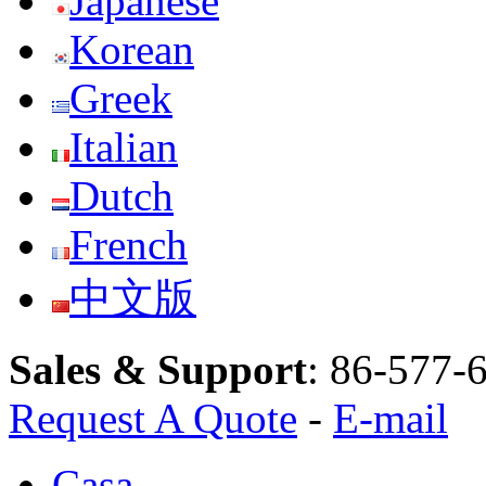
Japanese
Korean
Greek
Italian
Dutch
French
中文版
Sales & Support
:
86-577-
Request A Quote
-
E-mail
Casa